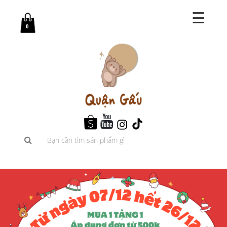
☰
0
Trang
chủ
Shop
Blog
Giới
thiệu