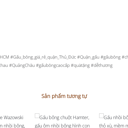
HCM #Gấu_bông_giá_rẻ_quận_Thủ_Đức #Quận_gấu #gấubông #chuối
gchau #QuảngChâu #gấubôngcaocấp #quàtặng #dễthương
Sản phẩm tương tự