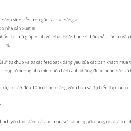
ảo hành vĩnh viễn trọn gấu tại cửa hàng ạ.
 nhà sản xuất ạ!
phẩm lúc mở giúp mình với nha. Hoặc bạn có thắc mắc, cần tư vấn 
 Hihi.
ược "Gấu" tự chụp và từ các feedback đáng yêu của các bạn khách mu
c chụp từ xưởng nhà mình nên hình ảnh không được hoàn hảo và 
 từ 5 đến 10% do ánh sáng góc chụp và độ hiển thị màu của m
é.
hách yên tâm đảm bảo an toàn sức khỏe người dùng, nhất là trẻ n