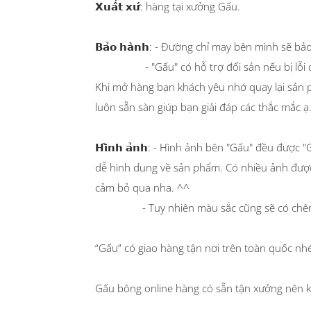
𝗫𝘂𝗮̂́𝘁 𝘅𝘂̛́: hàng tại xưởng Gấu.
𝗕𝗮̉𝗼 𝗵𝗮̀𝗻𝗵: - Đường chỉ may bên mình sẽ b
- "Gấu" có hỗ trợ đổi sản nếu bị lỗi do
Khi mở hàng bạn khách yêu nhớ quay lại sản 
luôn sẵn sàn giúp bạn giải đáp các thắc mắc ạ.
𝗛𝗶̀𝗻𝗵 𝗮̉𝗻𝗵: - Hình ảnh bên "Gấu" đều đ
dễ hình dung về sản phẩm. Có nhiều ảnh đượ
cảm bỏ qua nha. ^^
- Tuy nhiên màu sắc cũng sẽ có chênh lệch
“Gấu” có giao hàng tận nơi trên toàn quốc nh
Gấu bông online hàng có sẵn tận xưởng nên k