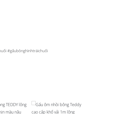
 #gấubônghìnhtráichuối