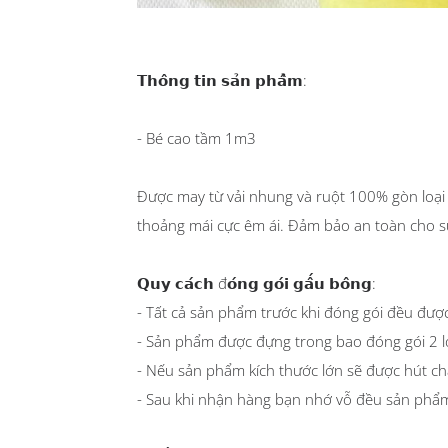
𝗧𝗵𝗼̂𝗻𝗴 𝘁𝗶𝗻 𝘀𝗮̉𝗻 𝗽𝗵𝗮̂̉𝗺:
- Bé cao tầm 1m3
Được may từ vải nhung và ruột 100% gòn loại 
thoảng mái cực êm ái. Đảm bảo an toàn cho 
𝗤𝘂𝘆 𝗰𝗮́𝗰𝗵 đ𝗼́𝗻𝗴 𝗴𝗼́𝗶 𝗴𝗮̂́𝘂 𝗯𝗼̂𝗻𝗴:
- Tất cả sản phẩm trước khi đóng gói đều được 
- Sản phẩm được đựng trong bao đóng gói 2 lớ
- Nếu sản phẩm kích thước lớn sẽ được hút 
- Sau khi nhận hàng bạn nhớ vỗ đều sản phẩm