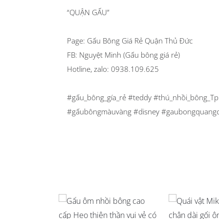
“QUẬN GẤU”
Page: Gấu Bông Giá Rẻ Quận Thủ Đức
FB: Nguyệt Minh (Gấu bông giá rẻ)
Hotline, zalo: 0938.109.625
#gấu_bông_gía_rẻ #teddy #thú_nhồi_bông_Tp
#gấubôngmàuvàng #disney #gaubongquan