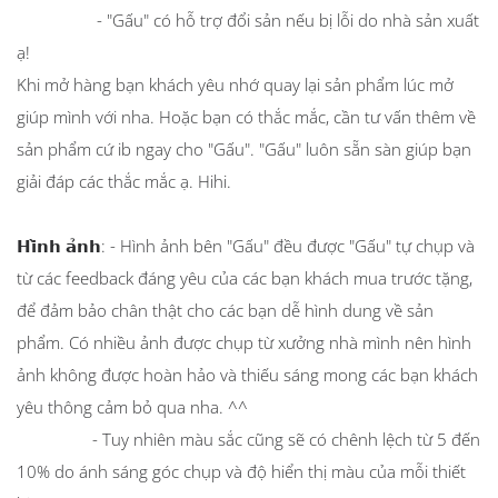
- "Gấu" có hỗ trợ đổi sản nếu bị lỗi do nhà sản xuất
ạ!
Khi mở hàng bạn khách yêu nhớ quay lại sản phẩm lúc mở
giúp mình với nha. Hoặc bạn có thắc mắc, cần tư vấn thêm về
sản phẩm cứ ib ngay cho "Gấu". "Gấu" luôn sẵn sàn giúp bạn
giải đáp các thắc mắc ạ. Hihi.
𝗛𝗶̀𝗻𝗵 𝗮̉𝗻𝗵: - Hình ảnh bên "Gấu" đều được "Gấu" tự chụp và
từ các feedback đáng yêu của các bạn khách mua trước tặng,
để đảm bảo chân thật cho các bạn dễ hình dung về sản
phẩm. Có nhiều ảnh được chụp từ xưởng nhà mình nên hình
ảnh không được hoàn hảo và thiếu sáng mong các bạn khách
yêu thông cảm bỏ qua nha. ^^
- Tuy nhiên màu sắc cũng sẽ có chênh lệch từ 5 đến
10% do ánh sáng góc chụp và độ hiển thị màu của mỗi thiết