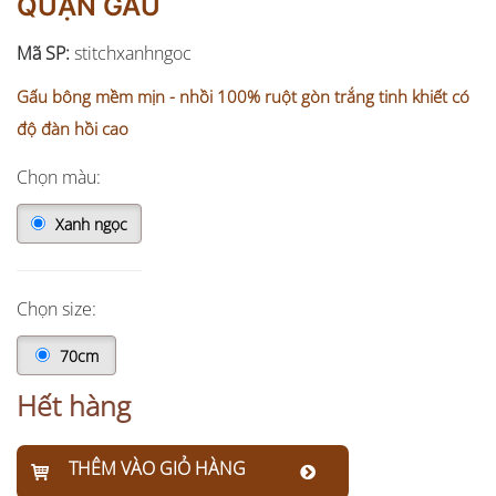
QUẬN GẤU
Mã SP:
stitchxanhngoc
Gấu bông mềm mịn - nhồi 100% ruột gòn trắng tinh khiết có
độ đàn hồi cao
Chọn màu:
Xanh ngọc
Chọn size:
70cm
Hết hàng
THÊM VÀO GIỎ HÀNG