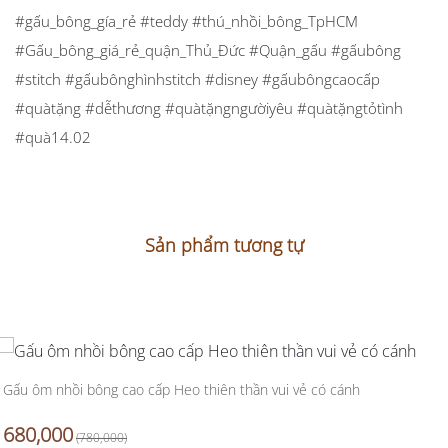
#gấu_bông_gía_rẻ #teddy #thú_nhồi_bông_TpHCM
#Gấu_bông_giá_rẻ_quận_Thủ_Đức #Quận_gấu #gấubông
#stitch #gấubônghìnhstitch #disney #gấubôngcaocấp
#quàtặng #dễthương #quàtặngngườiyêu #quàtặngtỏtình
#quà14.02
Sản phẩm tương tự
Gấu ôm nhồi bông cao cấp Heo thiên thần vui vẻ có cánh
680,000
(780,000)