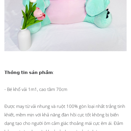
𝗧𝗵𝗼̂𝗻𝗴 𝘁𝗶𝗻 𝘀𝗮̉𝗻 𝗽𝗵𝗮̂̉𝗺:
- Bé khổ vải 1m1, cao tầm 70cm
Được may từ vải nhung và ruột 100% gòn loại nhất trắng tinh
khiết, mềm mịn với khả năng đàn hồi cực tốt không bị biến
dạng tạo cho người ôm cảm giác thoảng mái cực êm ái. Đảm