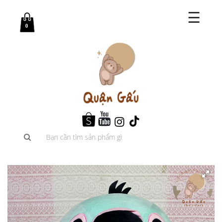
☰
0
Trang
chủ
Shop
Blog
Giới
thiệu