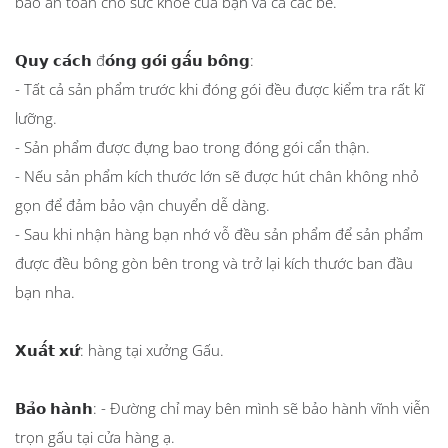
bảo an toàn cho sức khoẻ của bạn và cả các bé.
𝗤𝘂𝘆 𝗰𝗮́𝗰𝗵 đ𝗼́𝗻𝗴 𝗴𝗼́𝗶 𝗴𝗮̂́𝘂 𝗯𝗼̂𝗻𝗴:
- Tất cả sản phẩm trước khi đóng gói đều được kiểm tra rất kĩ
lưỡng.
- Sản phẩm được đựng bao trong đóng gói cẩn thận.
- Nếu sản phẩm kích thước lớn sẽ được hút chân không nhỏ
gọn để đảm bảo vận chuyển dễ dàng.
- Sau khi nhận hàng bạn nhớ vỗ đều sản phẩm để sản phẩm
được đều bông gòn bên trong và trở lại kích thước ban đầu
bạn nha.
𝗫𝘂𝗮̂́𝘁 𝘅𝘂̛́: hàng tại xưởng Gấu.
𝗕𝗮̉𝗼 𝗵𝗮̀𝗻𝗵: - Đường chỉ may bên mình sẽ bảo hành vĩnh viễn
trọn gấu tại cửa hàng ạ.